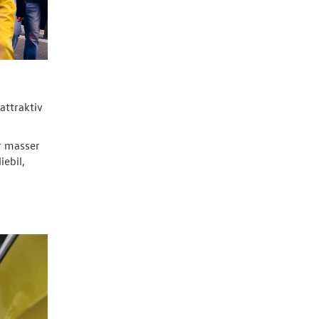
attraktiv
r masser
iebil,