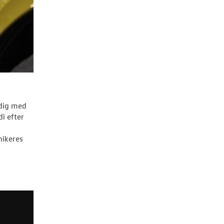
 dig med
i efter
nikeres