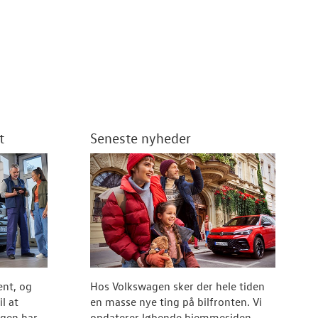
t
Seneste nyheder
ent, og
Hos Volkswagen sker der hele tiden
l at
en masse nye ting på bilfronten. Vi
agen har
opdaterer løbende hjemmesiden