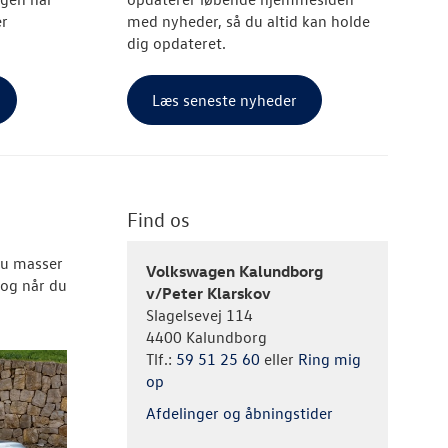
er
med nyheder, så du altid kan holde
dig opdateret.
Læs seneste nyheder
Find os
du masser
Volkswagen Kalundborg
 og når du
v/Peter Klarskov
Slagelsevej 114
4400 Kalundborg
Tlf.:
59 51 25 60
eller
Ring mig
op
Afdelinger og åbningstider