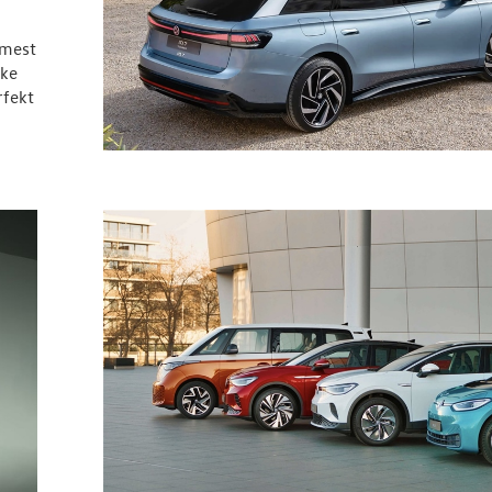
 mest
rke
rfekt