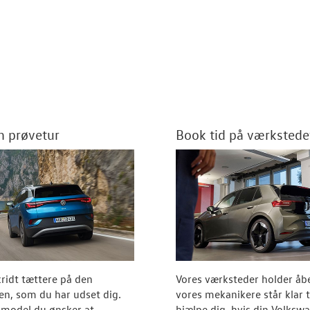
en prøvetur
Book tid på værkstede
ridt tættere på den
Vores værksteder holder åb
n, som du har udset dig.
vores mekanikere står klar ti
 model du ønsker at
hjælpe dig, hvis din Volksw