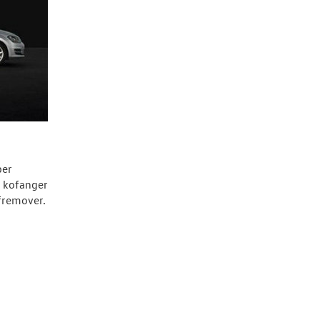
per
l kofanger
 fremover.