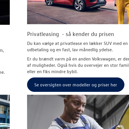
Privatleasing - så kender du prisen
Du kan vælge at privatlease en lækker SUV med en 
udbetaling og en fast, lav månedlig ydelse.
em,
Er du brændt varm på en anden Volkswagen, er de
af muligheder. Også hvis du overvejer en stor famil
eller en fiks mindre bybil.
me.
Se oversigten over modeller og priser her