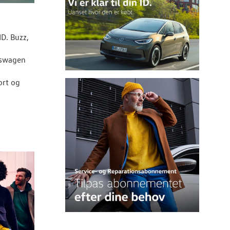
ID. Buzz,
lkswagen
ort og