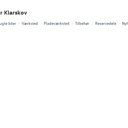
r Klarskov
ugte biler
Værksted
Pladeværksted
Tilbehør
Reservedele
Ny