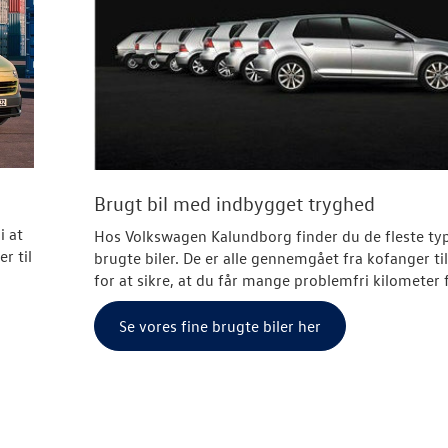
Brugt bil med indbygget tryghed
i at
Hos Volkswagen Kalundborg finder du de fleste ty
r til
brugte biler. De er alle gennemgået fra kofanger ti
for at sikre, at du får mange problemfri kilometer
Se vores fine brugte biler her