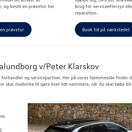
, og bestil en prøvetur her
brug for serviceeftersyn ell
reparation.
 en prøvetur
Book tid på værkstedet
lundborg v/Peter Klarskov
forhandler og servicepartner. Her på vores hjemmeside finder 
m skal medvirke til gøre livet lidt nemmere, når du skal købe bil
ets
g