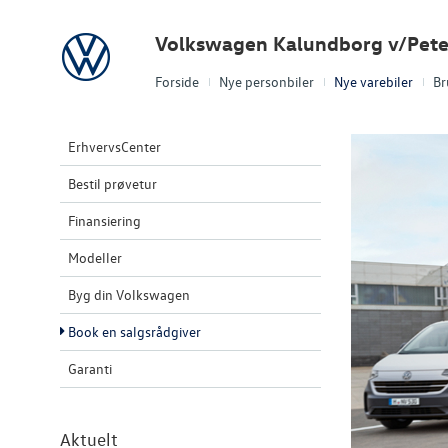
Volkswagen
Volkswagen Kalundborg v/Pete
Forside
Nye personbiler
Nye varebiler
Br
ErhvervsCenter
Bestil prøvetur
Finansiering
Modeller
Byg din Volkswagen
Book en salgsrådgiver
Garanti
Aktuelt