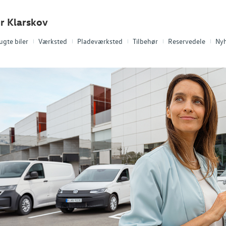
r Klarskov
ugte biler
Værksted
Pladeværksted
Tilbehør
Reservedele
Ny