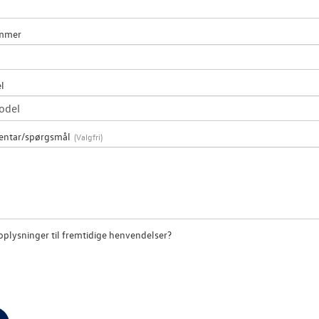
ummer
l
entar/spørgsmål
plysninger til fremtidige henvendelser?