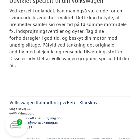
Udviklet specielt til din Volkswagen
Softwareopda
Ved kørsel i udlandet, kan man også være ude for en
svingende brændstof-kvalitet. Dette kan betyde, at
Hente/bringe-
urenheder samler sig over tid på følsomme motordele
fx. indsprøjtningsventiler og dyser. Tag dine
Volkswagen Se
forholdsregler i god tid, og beskyt din motor mod
unødig slitage. Påfyld ved tankning det originale
VW Connect
additiv med plejende og rensende tilsætningsstoffer.
Disse er udviklet af Volkswagen gruppen, specielt til din
Mere effekt og
bil.
Olieskift-servi
Service Cam
Volkswagen Kalundborg v/Peter Klarskov
Serviceabonn
Slagelsevej 114
4400 Kalundborg
Volkswagen Er
Tlf.:
59 51 25 60
eller
Ring mig op
E-mail:
brpet@vw-kalundborg.dk
Service 5+
CVR: 42025917
Velkomstpakke 
Cookiepolitik
Betingelser for online booking
Privatlivspolitik
Kontakt