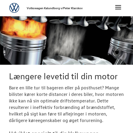
Volkswagen
Toggle
Volkswagen Kalundborg v/Peter Klarskov
naviga
FORSIDE
NYE PERSONBI
NYE VAREBILER
BRUGTE BILER
Længere levetid til din motor
VÆRKSTED
Bare en lille tur til bageren eller på posthuset? Mange
bilister kører korte distancer i deres biler, hvor motoren
ikke kan nå sin optimale driftstemperatur. Dette
Bestil tid på 
resulterer i ineffektiv forbrænding af brændstoffet,
hvilket på sigt kan føre til aflejringer i motoren,
Hjulskifte
dårligere køreegenskaber og øget forurening.
Koncepter og 